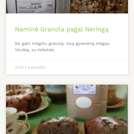
Naminė Granola pagal Neringą
Be galo mėgstu granolą. Visą gyvenimą mėgau.
Visokią, su riešutais,
2025 5 balandžio