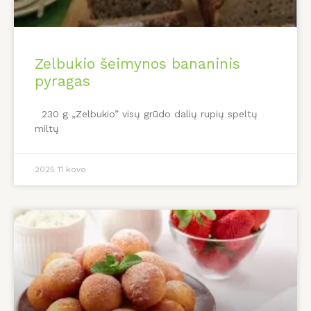
Zelbukio šeimynos bananinis
pyragas
230 g „Zelbukio” visų grūdo dalių rupių speltų
miltų
2025 11 kovo