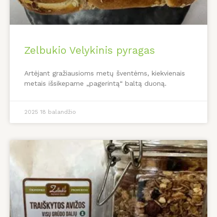
Zelbukio Velykinis pyragas
Artėjant gražiausioms metų šventėms, kiekvienais
metais išsikepame „pagerintą“ baltą duoną.
2025 18 balandžio