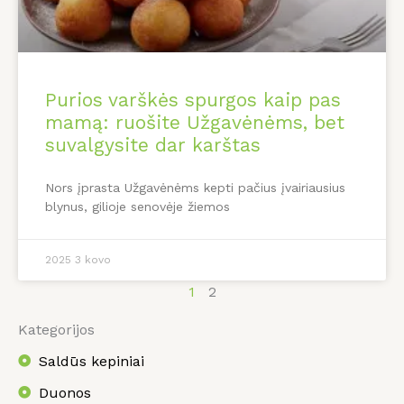
Purios varškės spurgos kaip pas
mamą: ruošite Užgavėnėms, bet
suvalgysite dar karštas
Nors įprasta Užgavėnėms kepti pačius įvairiausius
blynus, gilioje senovėje žiemos
2025 3 kovo
1
2
Kategorijos
Saldūs kepiniai
Duonos