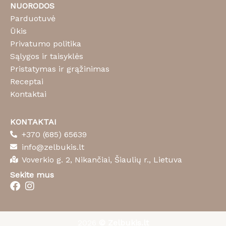
NUORODOS
Parduotuvė
Ūkis
Privatumo politika
Sąlygos ir taisyklės
Pristatymas ir grąžinimas
Receptai
Kontaktai
KONTAKTAI
+370 (685) 65639
info@zelbukis.lt
Voverkio g. 2, Nikančiai, Šiaulių r., Lietuva
Sekite mus
2026
©
Zelbukis.lt