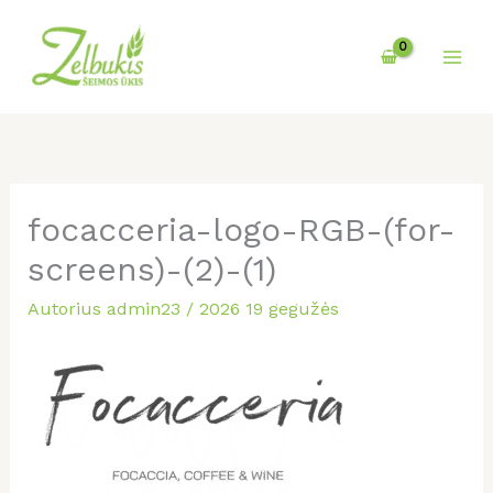
Pereiti
prie
turinio
focacceria-logo-RGB-(for-
screens)-(2)-(1)
Autorius
admin23
/
2026 19 gegužės