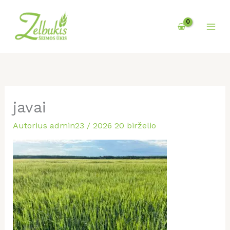
Pereiti
prie
turinio
javai
Autorius
admin23
/
2026 20 birželio