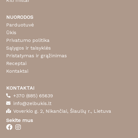
Kiti miltai
NUORODOS
Parduotuvė
Ūkis
Privatumo politika
Sąlygos ir taisyklės
Pristatymas ir grąžinimas
Receptai
Kontaktai
KONTAKTAI
+370 (685) 65639
info@zelbukis.lt
Voverkio g. 2, Nikančiai, Šiaulių r., Lietuva
Sekite mus