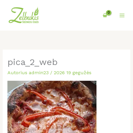
Pereiti
prie
turinio
pica_2_web
Autorius
admin23
/
2026 19 gegužės