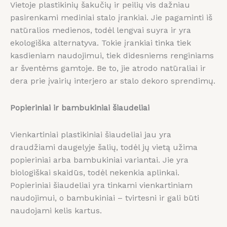
Vietoje plastikinių šakučių ir peilių vis dažniau
pasirenkami mediniai stalo įrankiai. Jie pagaminti iš
natūralios medienos, todėl lengvai suyra ir yra
ekologiška alternatyva. Tokie įrankiai tinka tiek
kasdieniam naudojimui, tiek didesniems renginiams
ar šventėms gamtoje. Be to, jie atrodo natūraliai ir
dera prie įvairių interjero ar stalo dekoro sprendimų.
Popieriniai ir bambukiniai šiaudeliai
Vienkartiniai plastikiniai šiaudeliai jau yra
draudžiami daugelyje šalių, todėl jų vietą užima
popieriniai arba bambukiniai variantai. Jie yra
biologiškai skaidūs, todėl nekenkia aplinkai.
Popieriniai šiaudeliai yra tinkami vienkartiniam
naudojimui, o bambukiniai – tvirtesni ir gali būti
naudojami kelis kartus.