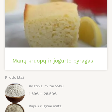
Manų kruopų ir jogurto pyragas
Produktai
Kvietiniai miltai 550C
1.69€ – 28.50€
Rupūs ruginiai miltai