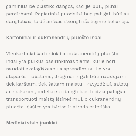
gaminius be plastiko dangos, kad jie būtų pilnai
perdirbami. Popieriniai puodeliai taip pat gali būti su
dangteliais, leidžiančiais išvengti išsiliejimo kelionėje.
Kartoniniai ir cukranendrių pluošto indai
Vienkartiniai kartoniniai ir cukranendrių pluošto
indai yra puikus pasirinkimas tiems, kurie nori
naudoti ekologiškesnius sprendimus. Jie yra
atsparūs riebalams, drėgmei ir gali būti naudojami
tiek karštam, tiek šaltam maistui. Pavyzdžiui, salotų
ar makaronų indeliai su dangteliais leidžia patogiai
transportuoti maistą išsinešimui, o cukranendrių
pluošto lėkštės yra tvirtos ir atrodo estetiškai.
Mediniai stalo įrankiai