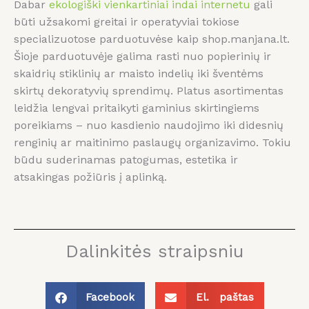
Dabar
ekologiški vienkartiniai indai internetu
gali
būti užsakomi greitai ir operatyviai tokiose
specializuotose parduotuvėse kaip shop.manjana.lt.
Šioje parduotuvėje galima rasti nuo popierinių ir
skaidrių stiklinių ar maisto indelių iki šventėms
skirtų dekoratyvių sprendimų. Platus asortimentas
leidžia lengvai pritaikyti gaminius skirtingiems
poreikiams – nuo kasdienio naudojimo iki didesnių
renginių ar maitinimo paslaugų organizavimo. Tokiu
būdu suderinamas patogumas, estetika ir
atsakingas požiūris į aplinką.
Dalinkitės straipsniu
Facebook
El. paštas