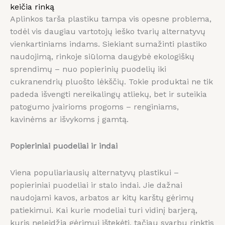
keičia rinką
Aplinkos tarša plastiku tampa vis opesne problema,
todėl vis daugiau vartotojų ieško tvarių alternatyvų
vienkartiniams indams. Siekiant sumažinti plastiko
naudojimą, rinkoje siūloma daugybė ekologiškų
sprendimų – nuo popierinių puodelių iki
cukranendrių pluošto lėkščių. Tokie produktai ne tik
padeda išvengti nereikalingų atliekų, bet ir suteikia
patogumo įvairioms progoms – renginiams,
kavinėms ar išvykoms į gamtą.
Popieriniai puodeliai ir indai
Viena populiariausių alternatyvų plastikui –
popieriniai puodeliai ir stalo indai. Jie dažnai
naudojami kavos, arbatos ar kitų karštų gėrimų
patiekimui. Kai kurie modeliai turi vidinį barjerą,
kuris neleidžia gėrimui ištekėti, tačiau svarbu rinktis