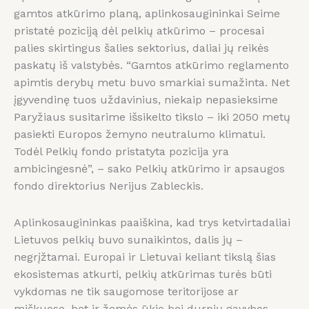
gamtos atkūrimo planą, aplinkosaugininkai Seime
pristatė poziciją dėl pelkių atkūrimo – procesai
palies skirtingus šalies sektorius, daliai jų reikės
paskatų iš valstybės. “Gamtos atkūrimo reglamento
apimtis derybų metu buvo smarkiai sumažinta. Net
įgyvendinę tuos uždavinius, niekaip nepasieksime
Paryžiaus susitarime išsikelto tikslo – iki 2050 metų
pasiekti Europos žemyno neutralumo klimatui.
Todėl Pelkių fondo pristatyta pozicija yra
ambicingesnė”, – sako Pelkių atkūrimo ir apsaugos
fondo direktorius Nerijus Zableckis.
Aplinkosaugininkas paaiškina, kad trys ketvirtadaliai
Lietuvos pelkių buvo sunaikintos, dalis jų –
negrįžtamai. Europai ir Lietuvai keliant tikslą šias
ekosistemas atkurti, pelkių atkūrimas turės būti
vykdomas ne tik saugomose teritorijose ar
miškuose, bet ir žemės ūkio bei durpių gavybos