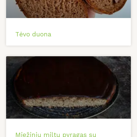
Tėvo duona
Miežinių miltų pyragas su