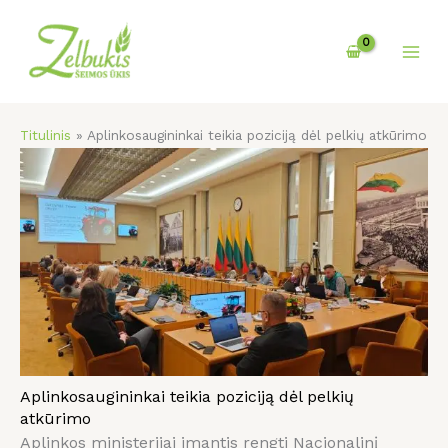
Pereiti
prie
turinio
Titulinis
»
Aplinkosaugininkai teikia poziciją dėl pelkių atkūrimo
Aplinkosaugininkai teikia poziciją dėl pelkių
atkūrimo
Aplinkos ministerijai imantis rengti Nacionalinį