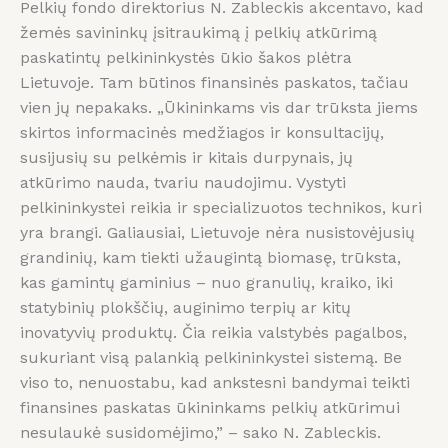
Pelkių fondo direktorius N. Zableckis akcentavo, kad
žemės savininkų įsitraukimą į pelkių atkūrimą
paskatintų pelkininkystės ūkio šakos plėtra
Lietuvoje. Tam būtinos finansinės paskatos, tačiau
vien jų nepakaks. „Ūkininkams vis dar trūksta jiems
skirtos informacinės medžiagos ir konsultacijų,
susijusių su pelkėmis ir kitais durpynais, jų
atkūrimo nauda, tvariu naudojimu. Vystyti
pelkininkystei reikia ir specializuotos technikos, kuri
yra brangi. Galiausiai, Lietuvoje nėra nusistovėjusių
grandinių, kam tiekti užaugintą biomasę, trūksta,
kas gamintų gaminius – nuo granulių, kraiko, iki
statybinių plokščių, auginimo terpių ar kitų
inovatyvių produktų. Čia reikia valstybės pagalbos,
sukuriant visą palankią pelkininkystei sistemą. Be
viso to, nenuostabu, kad ankstesni bandymai teikti
finansines paskatas ūkininkams pelkių atkūrimui
nesulaukė susidomėjimo,” – sako N. Zableckis.