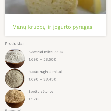
Manų kruopų ir jogurto pyragas
Produktai
Kvietiniai miltai 550C
1.69€ – 28.50€
Rupūs ruginiai miltai
1.69€ – 28.45€
Speltų sėlenos
1.57€
Receptai