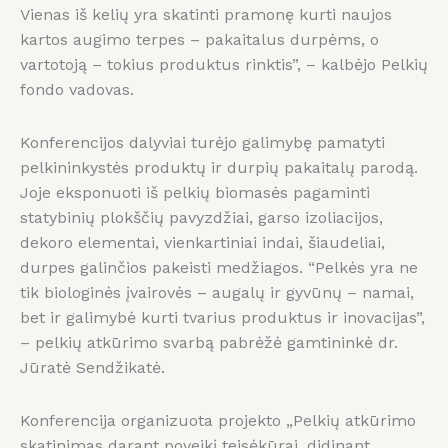
Vienas iš kelių yra skatinti pramonę kurti naujos
kartos augimo terpes – pakaitalus durpėms, o
vartotoją – tokius produktus rinktis”, – kalbėjo Pelkių
fondo vadovas.
Konferencijos dalyviai turėjo galimybę pamatyti
pelkininkystės produktų ir durpių pakaitalų parodą.
Joje eksponuoti iš pelkių biomasės pagaminti
statybinių plokščių pavyzdžiai, garso izoliacijos,
dekoro elementai, vienkartiniai indai, šiaudeliai,
durpes galinčios pakeisti medžiagos. “Pelkės yra ne
tik biologinės įvairovės – augalų ir gyvūnų – namai,
bet ir galimybė kurti tvarius produktus ir inovacijas”,
– pelkių atkūrimo svarbą pabrėžė gamtininkė dr.
Jūratė Sendžikatė.
Konferencija organizuota projekto „Pelkių atkūrimo
skatinimas darant poveikį teisėkūrai, didinant