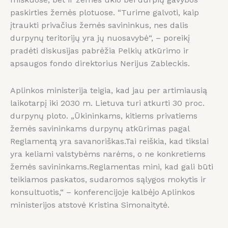
paskirties žemės plotuose. “Turime galvoti, kaip
įtraukti privačius žemės savininkus, nes dalis
durpynų teritorijų yra jų nuosavybė“, – poreikį
pradėti diskusijas pabrėžia Pelkių atkūrimo ir
apsaugos fondo direktorius Nerijus Zableckis.
Aplinkos ministerija teigia, kad jau per artimiausią
laikotarpį iki 2030 m. Lietuva turi atkurti 30 proc.
durpynų ploto. „Ūkininkams, kitiems privatiems
žemės savininkams durpynų atkūrimas pagal
Reglamentą yra savanoriškas.Tai reiškia, kad tikslai
yra keliami valstybėms narėms, o ne konkretiems
žemės savininkams.Reglamentas mini, kad gali būti
teikiamos paskatos, sudaromos sąlygos mokytis ir
konsultuotis,“ – konferencijoje kalbėjo Aplinkos
ministerijos atstovė Kristina Simonaitytė.