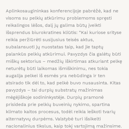
Aplinkosaugininkas konferencijoje pabrėžė, kad ne
visoms su pelkių atkūrimu problemoms spręsti
reikalingos lėšos, dalį jų galima būtų įveikti
išsprendus biurokratines kliūtis: “Kai kuriose srityse
reikia peržiūrėti susijusius teisės aktus,
subalansuoti jų nuostatas taip, kad jie taptų
palankūs pelkių atkūrimui. Pavyzdys čia galėtų būti
miškų sektorius – medžių iškirtimas atkuriant pelkę
neturėtų būti laikomas išmiškinimu, nes tokia
augalija pelkei iš esmės yra nebūdinga ir ten
atsirado tik dėl to, kad pelkė buvo nusausinta. Kitas
pavyzdys – tai durpių substratų mažinimas
mėgėjiškoje sodininkystėje. Durpių pramonė
prisideda prie pelkių buveinių nykimo, spartina
klimato kaitos procesus, todėl reikia ieškoti tvarių
alternatyvų durpėms. Valstybė turi išsikelti
nacionalinius tikslus, kaip tokį vartojimą mažinsime.