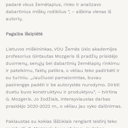
padarė visus žemėlapius, rinko ir analizavo
dabartinius miškų rodiklius “, – aiškina vienas iš
autorių.
Pagalba išsiplėtė
Lietuvos miškininkas, VDU Žemės ūkio akademijos
profesorius Gintautas Mozgeris iš pradžių prisidėjo
duomenų, senųjų bei dabartinių žemėlapių rinkimu
ir pateikimu, faktų patikra, o vėliau teko padirbėti ir
su turiniu. „Jaučiuosi pamalonintas, buvau
pasirengęs padėti ir be autorystės nurodymo. Dirbti
duetu buvo konstruktyvu ir produktyvu“, – tvirtina
G. Mozgeris. Jo žodžiais, intensyviausias darbas
prasidėjo 2020-2022 m., o vėliau jau vyko dailinimas.
Paklaustas su kokias iššūkiais rengiant leidinį teko