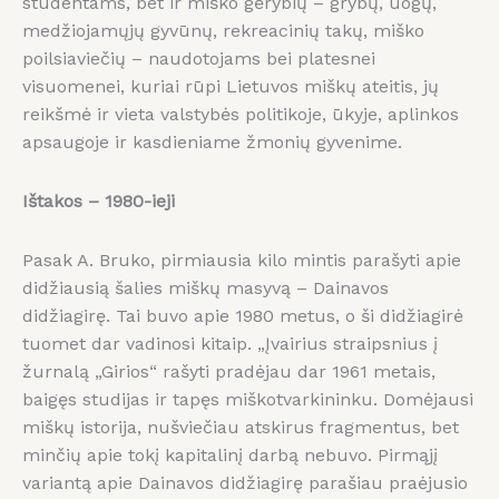
studentams, bet ir miško gėrybių – grybų, uogų,
medžiojamųjų gyvūnų, rekreacinių takų, miško
poilsiaviečių – naudotojams bei platesnei
visuomenei, kuriai rūpi Lietuvos miškų ateitis, jų
reikšmė ir vieta valstybės politikoje, ūkyje, aplinkos
apsaugoje ir kasdieniame žmonių gyvenime.
Ištakos – 1980-ieji
Pasak A. Bruko, pirmiausia kilo mintis parašyti apie
didžiausią šalies miškų masyvą – Dainavos
didžiagirę. Tai buvo apie 1980 metus, o ši didžiagirė
tuomet dar vadinosi kitaip. „Įvairius straipsnius į
žurnalą „Girios“ rašyti pradėjau dar 1961 metais,
baigęs studijas ir tapęs miškotvarkininku. Domėjausi
miškų istorija, nušviečiau atskirus fragmentus, bet
minčių apie tokį kapitalinį darbą nebuvo. Pirmąjį
variantą apie Dainavos didžiagirę parašiau praėjusio