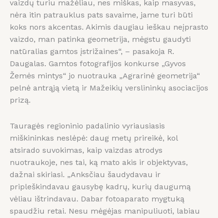
vaizdų turiu mažėliau, nes miškas, kaip masyvas,
nėra itin patrauklus pats savaime, jame turi būti
koks nors akcentas. Akimis daugiau ieškau neįprasto
vaizdo, man patinka geometrija, mėgstu gaudyti
natūralias gamtos įstrižaines“, – pasakoja R.
Daugalas. Gamtos fotografijos konkurse „Gyvos
Žemės mintys“ jo nuotrauka „Agrarinė geometrija“
pelnė antrąją vietą ir Mažeikių verslininkų asociacijos
prizą.
Tauragės regioninio padalinio vyriausiasis
miškininkas neslėpė: daug metų prireikė, kol
atsirado suvokimas, kaip vaizdas atrodys
nuotraukoje, nes tai, ką mato akis ir objektyvas,
dažnai skiriasi. „Anksčiau šaudydavau ir
pripleškindavau gausybę kadrų, kurių daugumą
vėliau ištrindavau. Dabar fotoaparato mygtuką
spaudžiu retai. Nesu mėgėjas manipuliuoti, labiau