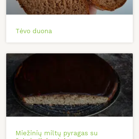
Tėvo duona
Miežinių miltų pyragas su