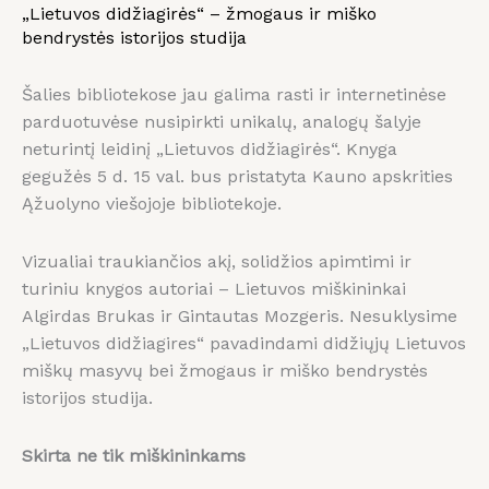
„Lietuvos didžiagirės“ – žmogaus ir miško
bendrystės istorijos studija
Šalies bibliotekose jau galima rasti ir internetinėse
parduotuvėse nusipirkti unikalų, analogų šalyje
neturintį leidinį „Lietuvos didžiagirės“. Knyga
gegužės 5 d. 15 val. bus pristatyta Kauno apskrities
Ąžuolyno viešojoje bibliotekoje.
Vizualiai traukiančios akį, solidžios apimtimi ir
turiniu knygos autoriai – Lietuvos miškininkai
Algirdas Brukas ir Gintautas Mozgeris. Nesuklysime
„Lietuvos didžiagires“ pavadindami didžiųjų Lietuvos
miškų masyvų bei žmogaus ir miško bendrystės
istorijos studija.
Skirta ne tik miškininkams