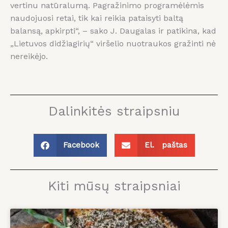
vertinu natūralumą. Pagražinimo programėlėmis
naudojuosi retai, tik kai reikia pataisyti baltą
balansą, apkirpti“, – sako J. Daugalas ir patikina, kad
„Lietuvos didžiagirių“ viršelio nuotraukos gražinti nė
nereikėjo.
Dalinkitės straipsniu
Facebook
El. paštas
Kiti mūsų straipsniai