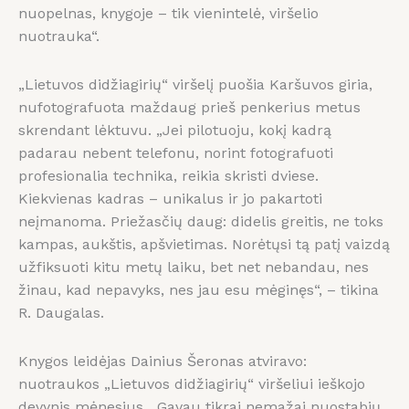
nuopelnas, knygoje – tik vienintelė, viršelio
nuotrauka“.
„Lietuvos didžiagirių“ viršelį puošia Karšuvos giria,
nufotografuota maždaug prieš penkerius metus
skrendant lėktuvu. „Jei pilotuoju, kokį kadrą
padarau nebent telefonu, norint fotografuoti
profesionalia technika, reikia skristi dviese.
Kiekvienas kadras – unikalus ir jo pakartoti
neįmanoma. Priežasčių daug: didelis greitis, ne toks
kampas, aukštis, apšvietimas. Norėtųsi tą patį vaizdą
užfiksuoti kitu metų laiku, bet net nebandau, nes
žinau, kad nepavyks, nes jau esu mėginęs“, – tikina
R. Daugalas.
Knygos leidėjas Dainius Šeronas atviravo:
nuotraukos „Lietuvos didžiagirių“ viršeliui ieškojo
devynis mėnesius. „Gavau tikrai nemažai nuostabių