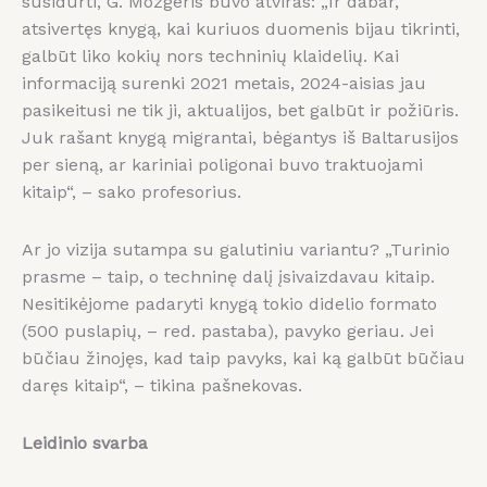
susidurti, G. Mozgeris buvo atviras: „Ir dabar,
atsivertęs knygą, kai kuriuos duomenis bijau tikrinti,
galbūt liko kokių nors techninių klaidelių. Kai
informaciją surenki 2021 metais, 2024-aisias jau
pasikeitusi ne tik ji, aktualijos, bet galbūt ir požiūris.
Juk rašant knygą migrantai, bėgantys iš Baltarusijos
per sieną, ar kariniai poligonai buvo traktuojami
kitaip“, – sako profesorius.
Ar jo vizija sutampa su galutiniu variantu? „Turinio
prasme – taip, o techninę dalį įsivaizdavau kitaip.
Nesitikėjome padaryti knygą tokio didelio formato
(500 puslapių, – red. pastaba), pavyko geriau. Jei
būčiau žinojęs, kad taip pavyks, kai ką galbūt būčiau
daręs kitaip“, – tikina pašnekovas.
Leidinio svarba