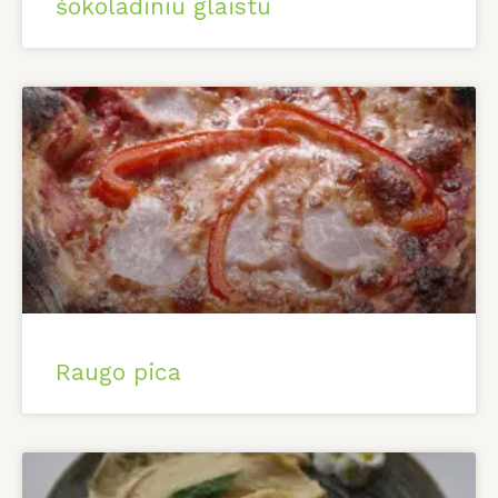
šokoladiniu glaistu
Raugo pica