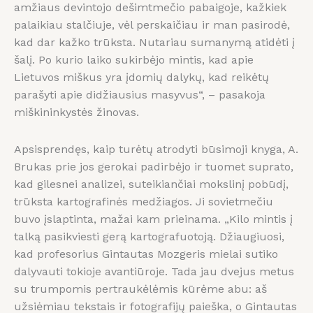
amžiaus devintojo dešimtmečio pabaigoje, kažkiek
palaikiau stalčiuje, vėl perskaičiau ir man pasirodė,
kad dar kažko trūksta. Nutariau sumanymą atidėti į
šalį. Po kurio laiko sukirbėjo mintis, kad apie
Lietuvos miškus yra įdomių dalykų, kad reikėtų
parašyti apie didžiausius masyvus“, – pasakoja
miškininkystės žinovas.
Apsisprendęs, kaip turėtų atrodyti būsimoji knyga, A.
Brukas prie jos gerokai padirbėjo ir tuomet suprato,
kad gilesnei analizei, suteikiančiai mokslinį pobūdį,
trūksta kartografinės medžiagos. Ji sovietmečiu
buvo įslaptinta, mažai kam prieinama. „Kilo mintis į
talką pasikviesti gerą kartografuotoją. Džiaugiuosi,
kad profesorius Gintautas Mozgeris mielai sutiko
dalyvauti tokioje avantiūroje. Tada jau dvejus metus
su trumpomis pertraukėlėmis kūrėme abu: aš
užsiėmiau tekstais ir fotografijų paieška, o Gintautas