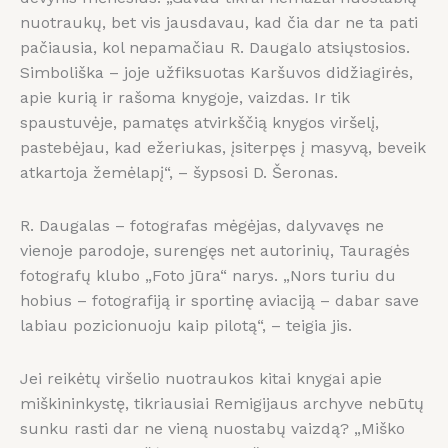
nuotraukų, bet vis jausdavau, kad čia dar ne ta pati
pačiausia, kol nepamačiau R. Daugalo atsiųstosios.
Simboliška – joje užfiksuotas Karšuvos didžiagirės,
apie kurią ir rašoma knygoje, vaizdas. Ir tik
spaustuvėje, pamatęs atvirkščią knygos viršelį,
pastebėjau, kad ežeriukas, įsiterpęs į masyvą, beveik
atkartoja žemėlapį“, – šypsosi D. Šeronas.
R. Daugalas – fotografas mėgėjas, dalyvavęs ne
vienoje parodoje, surengęs net autorinių, Tauragės
fotografų klubo „Foto jūra“ narys. „Nors turiu du
hobius – fotografiją ir sportinę aviaciją – dabar save
labiau pozicionuoju kaip pilotą“, – teigia jis.
Jei reikėtų viršelio nuotraukos kitai knygai apie
miškininkystę, tikriausiai Remigijaus archyve nebūtų
sunku rasti dar ne vieną nuostabų vaizdą? „Miško