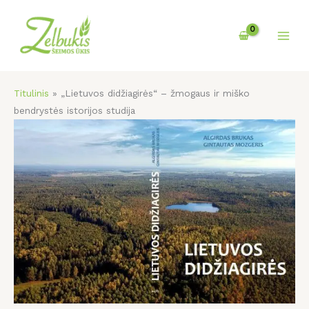
Pereiti
prie
turinio
Titulinis
»
„Lietuvos didžiagirės“ – žmogaus ir miško
bendrystės istorijos studija