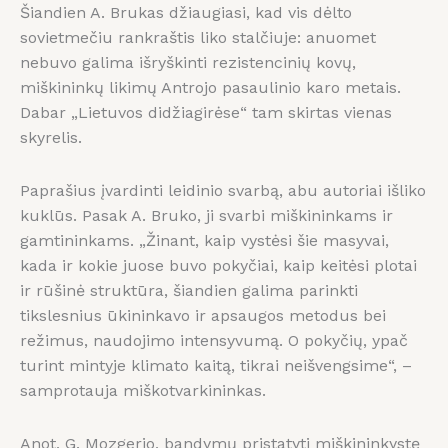
Šiandien A. Brukas džiaugiasi, kad vis dėlto
sovietmečiu rankraštis liko stalčiuje: anuomet
nebuvo galima išryškinti rezistencinių kovų,
miškininkų likimų Antrojo pasaulinio karo metais.
Dabar „Lietuvos didžiagirėse“ tam skirtas vienas
skyrelis.
Paprašius įvardinti leidinio svarbą, abu autoriai išliko
kuklūs. Pasak A. Bruko, ji svarbi miškininkams ir
gamtininkams. „Žinant, kaip vystėsi šie masyvai,
kada ir kokie juose buvo pokyčiai, kaip keitėsi plotai
ir rūšinė struktūra, šiandien galima parinkti
tikslesnius ūkininkavo ir apsaugos metodus bei
režimus, naudojimo intensyvumą. O pokyčių, ypač
turint mintyje klimato kaitą, tikrai neišvengsime“, –
samprotauja miškotvarkininkas.
Anot, G. Mozgerio, bandymų pristatyti miškininkystę