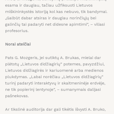
esama ir daugiau, tačiau užfiksuoti Lietuvos
miškininkystės istoriją kol kas nebuvo, tik bandymai.
„Galbūt dabar atsiras ir daugiau norinčiųjų bei
galinčių tai padaryti net didesne apimtimi“, – viliasi
profesorius.
Norai ateičiai
Pats G. Mozgeris, jei sutiktų A. Brukas, mielai dar
plėtotų „Lietuvos didžiagirių“ potemes, pavyzdžiui,
Lietuvos didžiagirės ir kariuomenė arba medienos
plukdymas. „Labai norėčiau „Lietuvos didžiagirių“
turinį padaryti interaktyvų ir skaitmeninėje erdvėje,
ne tik popierinį lentynoje“, – sumanymais dalijasi
pašnekovas.
Ar tikslinė auditorija dar gali tikėtis išvysti A. Bruko,