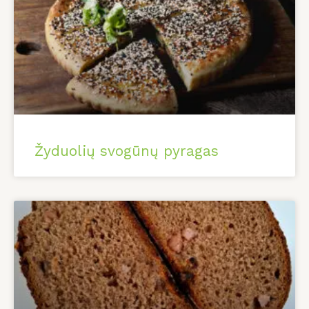
Žyduolių svogūnų pyragas