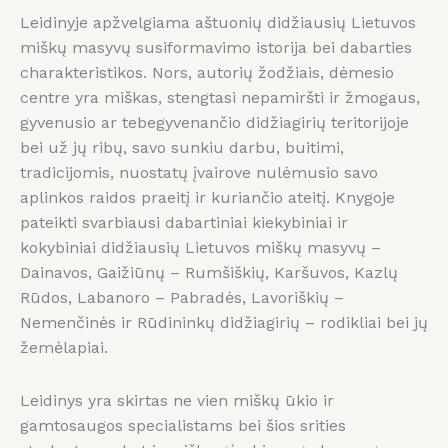
Leidinyje apžvelgiama aštuonių didžiausių Lietuvos
miškų masyvų susiformavimo istorija bei dabarties
charakteristikos. Nors, autorių žodžiais, dėmesio
centre yra miškas, stengtasi nepamiršti ir žmogaus,
gyvenusio ar tebegyvenančio didžiagirių teritorijoje
bei už jų ribų, savo sunkiu darbu, buitimi,
tradicijomis, nuostatų įvairove nulėmusio savo
aplinkos raidos praeitį ir kuriančio ateitį. Knygoje
pateikti svarbiausi dabartiniai kiekybiniai ir
kokybiniai didžiausių Lietuvos miškų masyvų –
Dainavos, Gaižiūnų – Rumšiškių, Karšuvos, Kazlų
Rūdos, Labanoro – Pabradės, Lavoriškių –
Nemenčinės ir Rūdininkų didžiagirių – rodikliai bei jų
žemėlapiai.
Leidinys yra skirtas ne vien miškų ūkio ir
gamtosaugos specialistams bei šios srities