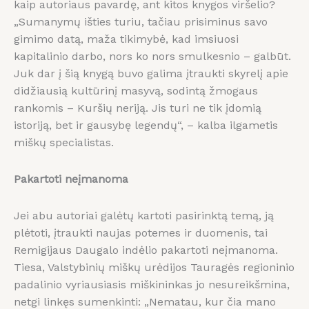
kaip autoriaus pavardę, ant kitos knygos viršelio?
„Sumanymų išties turiu, tačiau prisiminus savo
gimimo datą, maža tikimybė, kad imsiuosi
kapitalinio darbo, nors ko nors smulkesnio – galbūt.
Juk dar į šią knygą buvo galima įtraukti skyrelį apie
didžiausią kultūrinį masyvą, sodintą žmogaus
rankomis – Kuršių neriją. Jis turi ne tik įdomią
istoriją, bet ir gausybę legendų“, – kalba ilgametis
miškų specialistas.
Pakartoti neįmanoma
Jei abu autoriai galėtų kartoti pasirinktą temą, ją
plėtoti, įtraukti naujas potemes ir duomenis, tai
Remigijaus Daugalo indėlio pakartoti neįmanoma.
Tiesa, Valstybinių miškų urėdijos Tauragės regioninio
padalinio vyriausiasis miškininkas jo nesureikšmina,
netgi linkęs sumenkinti: „Nematau, kur čia mano