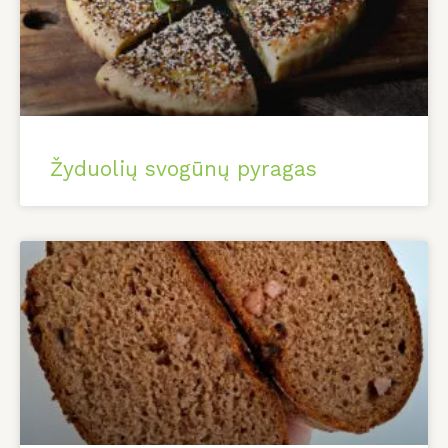
Žyduolių svogūnų pyragas