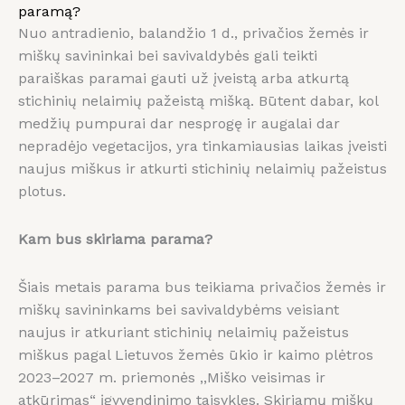
paramą?
Nuo antradienio, balandžio 1 d., privačios žemės ir
miškų savininkai bei savivaldybės gali teikti
paraiškas paramai gauti už įveistą arba atkurtą
stichinių nelaimių pažeistą mišką. Būtent dabar, kol
medžių pumpurai dar nesprogę ir augalai dar
nepradėjo vegetacijos, yra tinkamiausias laikas įveisti
naujus miškus ir atkurti stichinių nelaimių pažeistus
plotus.
Kam bus skiriama parama?
Šiais metais parama bus teikiama privačios žemės ir
miškų savininkams bei savivaldybėms veisiant
naujus ir atkuriant stichinių nelaimių pažeistus
miškus pagal Lietuvos žemės ūkio ir kaimo plėtros
2023–2027 m. priemonės ,,Miško veisimas ir
atkūrimas“ įgyvendinimo taisykles. Skiriamų miškų