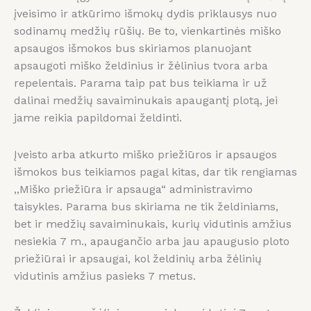
įveisimo ir atkūrimo išmokų dydis priklausys nuo
sodinamų medžių rūšių. Be to, vienkartinės miško
apsaugos išmokos bus skiriamos planuojant
apsaugoti miško želdinius ir žėlinius tvora arba
repelentais. Parama taip pat bus teikiama ir už
dalinai medžių savaiminukais apaugantį plotą, jei
jame reikia papildomai želdinti.
Įveisto arba atkurto miško priežiūros ir apsaugos
išmokos bus teikiamos pagal kitas, dar tik rengiamas
,,Miško priežiūra ir apsauga“ administravimo
taisykles. Parama bus skiriama ne tik želdiniams,
bet ir medžių savaiminukais, kurių vidutinis amžius
nesiekia 7 m., apaugančio arba jau apaugusio ploto
priežiūrai ir apsaugai, kol želdinių arba žėlinių
vidutinis amžius pasieks 7 metus.