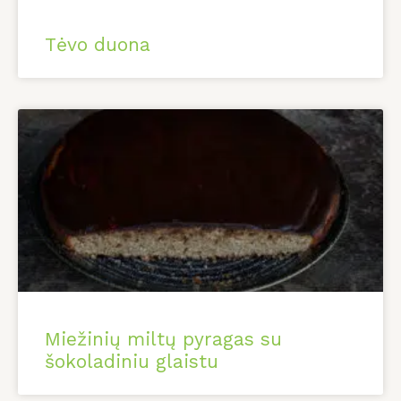
Tėvo duona
Miežinių miltų pyragas su
šokoladiniu glaistu