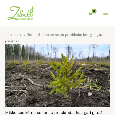
Pereiti
prie
turinio
Titulinis
»
Miško sodinimo sezonas prasideda: kas gali gauti
paramą?
Miško sodinimo sezonas prasideda: kas gali gauti