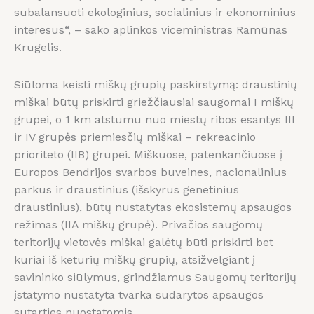
subalansuoti ekologinius, socialinius ir ekonominius
interesus“, – sako aplinkos viceministras Ramūnas
Krugelis.
Siūloma keisti miškų grupių paskirstymą: draustinių
miškai būtų priskirti griežčiausiai saugomai I miškų
grupei, o 1 km atstumu nuo miestų ribos esantys III
ir IV grupės priemiesčių miškai – rekreacinio
prioriteto (IIB) grupei. Miškuose, patenkančiuose į
Europos Bendrijos svarbos buveines, nacionalinius
parkus ir draustinius (išskyrus genetinius
draustinius), būtų nustatytas ekosistemų apsaugos
režimas (IIA miškų grupė). Privačios saugomų
teritorijų vietovės miškai galėtų būti priskirti bet
kuriai iš keturių miškų grupių, atsižvelgiant į
savininko siūlymus, grindžiamus Saugomų teritorijų
įstatymo nustatyta tvarka sudarytos apsaugos
sutarties nuostatomis.