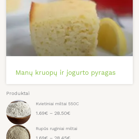
Manų kruopų ir jogurto pyragas
Produktai
Kvietiniai miltai 550C
1.69€ – 28.50€
Rupūs ruginiai miltai
1.69€ – 28.45€