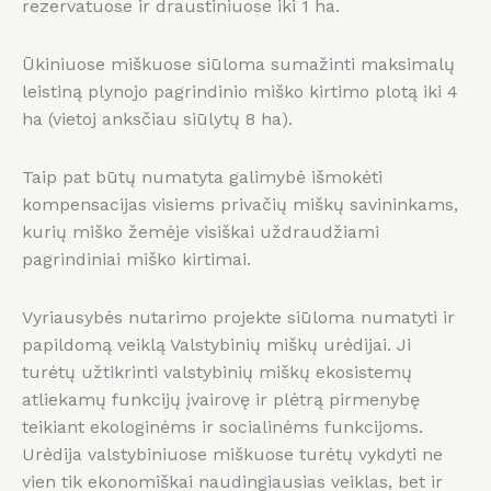
rezervatuose ir draustiniuose iki 1 ha.
Ūkiniuose miškuose siūloma sumažinti maksimalų
leistiną plynojo pagrindinio miško kirtimo plotą iki 4
ha (vietoj anksčiau siūlytų 8 ha).
Taip pat būtų numatyta galimybė išmokėti
kompensacijas visiems privačių miškų savininkams,
kurių miško žemėje visiškai uždraudžiami
pagrindiniai miško kirtimai.
Vyriausybės nutarimo projekte siūloma numatyti ir
papildomą veiklą Valstybinių miškų urėdijai. Ji
turėtų užtikrinti valstybinių miškų ekosistemų
atliekamų funkcijų įvairovę ir plėtrą pirmenybę
teikiant ekologinėms ir socialinėms funkcijoms.
Urėdija valstybiniuose miškuose turėtų vykdyti ne
vien tik ekonomiškai naudingiausias veiklas, bet ir