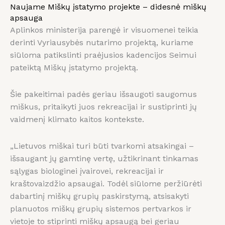
Naujame Miškų įstatymo projekte – didesnė miškų
apsauga
Aplinkos ministerija parengė ir visuomenei teikia
derinti Vyriausybės nutarimo projektą, kuriame
siūloma patikslinti praėjusios kadencijos Seimui
pateiktą Miškų įstatymo projektą.
Šie pakeitimai padės geriau išsaugoti saugomus
miškus, pritaikyti juos rekreacijai ir sustiprinti jų
vaidmenį klimato kaitos kontekste.
„Lietuvos miškai turi būti tvarkomi atsakingai –
išsaugant jų gamtinę vertę, užtikrinant tinkamas
sąlygas biologinei įvairovei, rekreacijai ir
kraštovaizdžio apsaugai. Todėl siūlome peržiūrėti
dabartinį miškų grupių paskirstymą, atsisakyti
planuotos miškų grupių sistemos pertvarkos ir
vietoje to stiprinti miškų apsaugą bei geriau