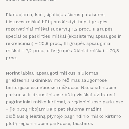
Planuojama, kad įsigaliojus šioms pataisoms,
Lietuvos miškai būtų suskirstyti taip: I grupės
rezervatiniai miškai sudarytų 1,2 proc., II grupės
specialios paskirties miškai (ekosistemų apsaugos ir
rekreaciniai) – 20,8 proc., III grupės apsauginiai
miškai – 7,2 proc., o IV grupės ūkiniai miškai – 70,8
proc.
Norint labiau apsaugoti miškus, siūlomas
griežtesnis ūkininkavimo režimas saugomose
teritorijose esančiuose miškuose. Nacionaliniuose
parkuose ir draustiniuose būtų visiškai uždrausti
pagrindiniai miško kirtimai, o regioniniuose parkuose
– jie būtų ribojami.Taip pat siūloma mažinti
didžiausią leistiną plynojo pagrindinio miško kirtimo
plotą regioniniuose parkuose, biosferos