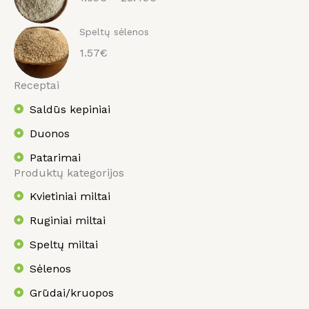
Speltų sėlenos
1.57€
Receptai
Saldūs kepiniai
Duonos
Patarimai
Produktų kategorijos
Kvietiniai miltai
Ruginiai miltai
Speltų miltai
Sėlenos
Grūdai/kruopos