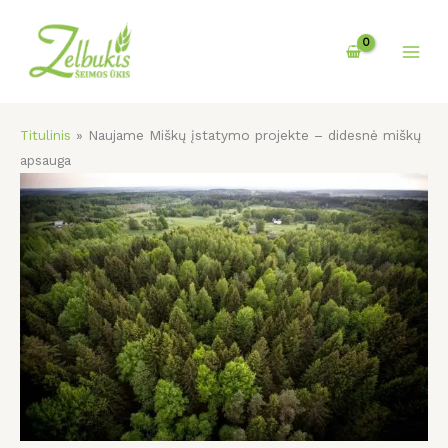
Pereiti
prie
turinio
Titulinis
»
Naujame Miškų įstatymo projekte – didesnė miškų
apsauga