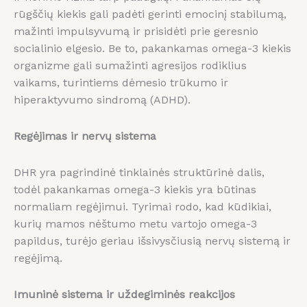
rūgščių kiekis gali padėti gerinti emocinį stabilumą,
mažinti impulsyvumą ir prisidėti prie geresnio
socialinio elgesio. Be to, pakankamas omega-3 kiekis
organizme gali sumažinti agresijos rodiklius
vaikams, turintiems dėmesio trūkumo ir
hiperaktyvumo sindromą (ADHD).
Regėjimas ir nervų sistema
DHR yra pagrindinė tinklainės struktūrinė dalis,
todėl pakankamas omega-3 kiekis yra būtinas
normaliam regėjimui. Tyrimai rodo, kad kūdikiai,
kurių mamos nėštumo metu vartojo omega-3
papildus, turėjo geriau išsivysčiusią nervų sistemą ir
regėjimą.
Imuninė sistema ir uždegiminės reakcijos