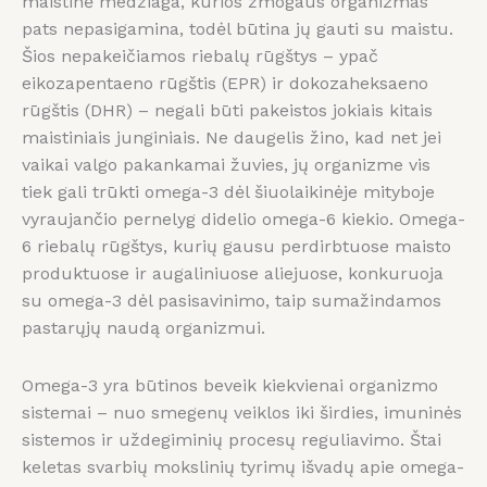
maistinė medžiaga, kurios žmogaus organizmas
pats nepasigamina, todėl būtina jų gauti su maistu.
Šios nepakeičiamos riebalų rūgštys – ypač
eikozapentaeno rūgštis (EPR) ir dokozaheksaeno
rūgštis (DHR) – negali būti pakeistos jokiais kitais
maistiniais junginiais. Ne daugelis žino, kad net jei
vaikai valgo pakankamai žuvies, jų organizme vis
tiek gali trūkti omega-3 dėl šiuolaikinėje mityboje
vyraujančio pernelyg didelio omega-6 kiekio. Omega-
6 riebalų rūgštys, kurių gausu perdirbtuose maisto
produktuose ir augaliniuose aliejuose, konkuruoja
su omega-3 dėl pasisavinimo, taip sumažindamos
pastarųjų naudą organizmui.
Omega-3 yra būtinos beveik kiekvienai organizmo
sistemai – nuo smegenų veiklos iki širdies, imuninės
sistemos ir uždegiminių procesų reguliavimo. Štai
keletas svarbių mokslinių tyrimų išvadų apie omega-