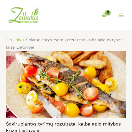
Pereiti
prie
turinio
Titulinis
»
Šokiruojantys tyrimų rezultatai kalba apie mitybos
krizę Lietuvoje
Šokiruojantys tyrimų rezultatai kalba apie mitybos
krizę Lietuvoje