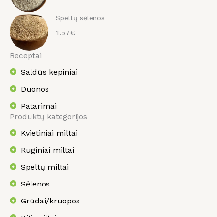
Speltų sėlenos
1.57€
Receptai
Saldūs kepiniai
Duonos
Patarimai
Produktų kategorijos
Kvietiniai miltai
Ruginiai miltai
Speltų miltai
Sėlenos
Grūdai/kruopos