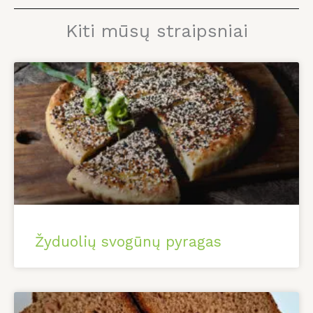
Kiti mūsų straipsniai
Žyduolių svogūnų pyragas