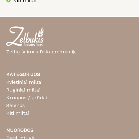
Kiti miltai
Zelbų šeimos ūkio produkcija.
KATEGORIJOS
Kvietiniai miltai
Ruginiai miltai
Kruopos / grūdai
Sėlenos
Kiti miltai
NUORODOS
Parduotuvė