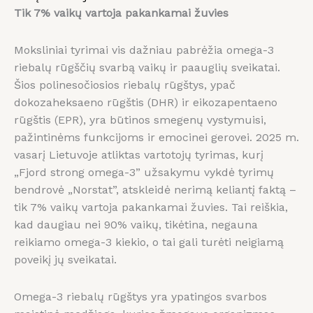
Tik 7% vaikų vartoja pakankamai žuvies
Moksliniai tyrimai vis dažniau pabrėžia omega-3
riebalų rūgščių svarbą vaikų ir paauglių sveikatai.
Šios polinesočiosios riebalų rūgštys, ypač
dokozaheksaeno rūgštis (DHR) ir eikozapentaeno
rūgštis (EPR), yra būtinos smegenų vystymuisi,
pažintinėms funkcijoms ir emocinei gerovei. 2025 m.
vasarį Lietuvoje atliktas vartotojų tyrimas, kurį
„Fjord strong omega-3” užsakymu vykdė tyrimų
bendrovė „Norstat”, atskleidė nerimą keliantį faktą –
tik 7% vaikų vartoja pakankamai žuvies. Tai reiškia,
kad daugiau nei 90% vaikų, tikėtina, negauna
reikiamo omega-3 kiekio, o tai gali turėti neigiamą
poveikį jų sveikatai.
Omega-3 riebalų rūgštys yra ypatingos svarbos