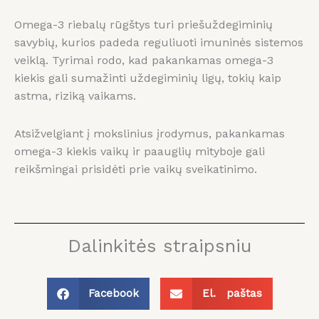
Omega-3 riebalų rūgštys turi priešuždegiminių
savybių, kurios padeda reguliuoti imuninės sistemos
veiklą. Tyrimai rodo, kad pakankamas omega-3
kiekis gali sumažinti uždegiminių ligų, tokių kaip
astma, riziką vaikams.
Atsižvelgiant į mokslinius įrodymus, pakankamas
omega-3 kiekis vaikų ir paauglių mityboje gali
reikšmingai prisidėti prie vaikų sveikatinimo.
Dalinkitės straipsniu
Facebook
El. paštas