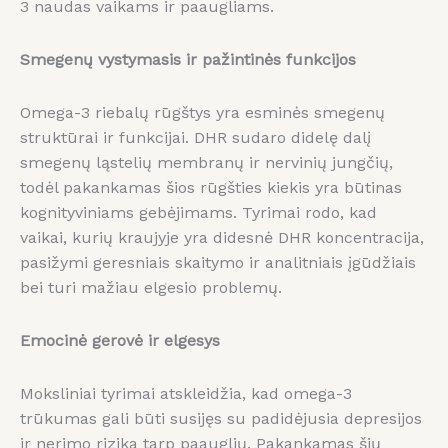
3 naudas vaikams ir paaugliams.
Smegenų vystymasis ir pažintinės funkcijos
Omega-3 riebalų rūgštys yra esminės smegenų
struktūrai ir funkcijai. DHR sudaro didelę dalį
smegenų ląstelių membranų ir nervinių jungčių,
todėl pakankamas šios rūgšties kiekis yra būtinas
kognityviniams gebėjimams. Tyrimai rodo, kad
vaikai, kurių kraujyje yra didesnė DHR koncentracija,
pasižymi geresniais skaitymo ir analitniais įgūdžiais
bei turi mažiau elgesio problemų.
Emocinė gerovė ir elgesys
Moksliniai tyrimai atskleidžia, kad omega-3
trūkumas gali būti susijęs su padidėjusia depresijos
ir nerimo rizika tarp paauglių. Pakankamas šių