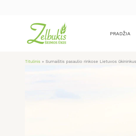
Pereiti
prie
turinio
PRADŽIA
Titulinis
»
Sumaištis pasaulio rinkose Lietuvos ūkininkus