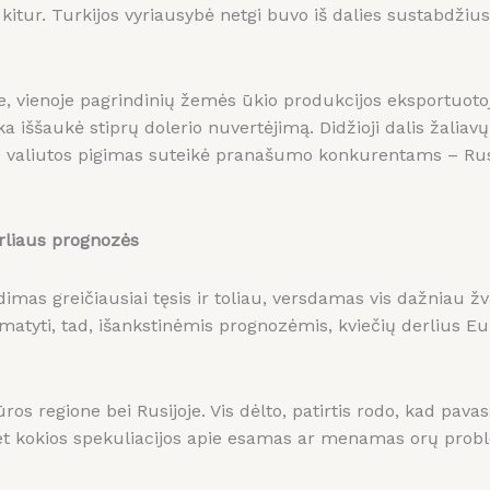
itur. Turkijos vyriausybė netgi buvo iš dalies sustabdžius
oje, vienoje pagrindinių žemės ūkio produkcijos eksportuoto
a iššaukė stiprų dolerio nuvertėjimą. Didžioji dalis žaliav
os valiutos pigimas suteikė pranašumo konkurentams – Rusij
erliaus prognozės
as greičiausiai tęsis ir toliau, versdamas vis dažniau žva
matyti, tad, išankstinėmis prognozėmis, kviečių derlius Eur
ros regione bei Rusijoje. Vis dėlto, patirtis rodo, kad pava
r bet kokios spekuliacijos apie esamas ar menamas orų prob