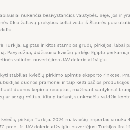
abiausiai nukenčia besivystančios valstybės. Beje, jos ir yr
ės ūkio žaliavų prekybos keliai veda iš Šiaurės pusrutulio
dalis.
yrė Turkija, Egiptas ir kitos stambios grūdų pirkėjos, labai p
. Pavyzdžiui, didžiausio kviečių pirkėjo Egipto perkamoji 
ietinės valiutos nuvertėjimo JAV dolerio atžvilgiu.
yti stabilias kviečių pirkimo apimtis eksporto rinkose. Pra
ubsidijas duonos pramonei ir taip kelti pačios produkcijos
guliuoti duonos kepimo receptus, mažinant santykinai brang
zų ar sorgų miltus. Kitaip tariant, sunkmečiu valdžia kontr
 kviečių pirkėja Turkija. 2024 m. kviečių importas smuko 4
0 proc., ir JAV dolerio atžvilgiu nuvertėjusi Turkijos lira it