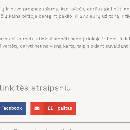
lių ir buvo prognozuojama, kad kviečių derlius gali būti ap
ų kaina biržoje beregint pakilo iki 270 eurų už toną ir tik
.
rbu šiuo metu atidžiai stebėti padėtį rinkoje ir bent iš dal
 vertėtų daryti net ne vieną kartą, taip siekiant suvaldant
linkitės straipsniu
Facebook
El. paštas