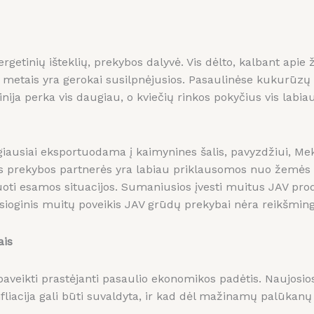
rgetinių išteklių, prekybos dalyvė. Vis dėlto, kalbant apie
s metais yra gerokai susilpnėjusios. Pasaulinėse kukurūzų 
Kinija perka vis daugiau, o kviečių rinkos pokyčius vis labi
iausiai eksportuodama į kaimynines šalis, pavyzdžiui, Meks
Šios prekybos partnerės yra labiau priklausomos nuo žemės 
aluoti esamos situacijos. Sumaniusios įvesti muitus JAV prod
iesioginis muitų poveikis JAV grūdų prekybai nėra reikšmin
ais
paveikti prastėjanti pasaulio ekonomikos padėtis. Naujosio
infliacija gali būti suvaldyta, ir kad dėl mažinamų palūka