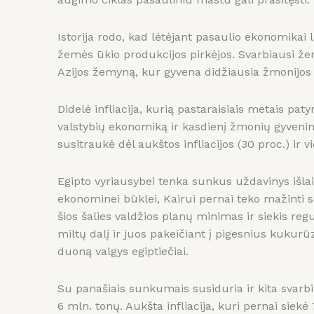
Istorija rodo, kad lėtėjant pasaulio ekonomikai l
žemės ūkio produkcijos pirkėjos. Svarbiausi žem
Azijos žemyną, kur gyvena didžiausia žmonijos 
Didelė infliacija, kurią pastaraisiais metais pat
valstybių ekonomiką ir kasdienį žmonių gyvenimą
susitraukė dėl aukštos infliacijos (30 proc.) ir v
Egipto vyriausybei tenka sunkus uždavinys išlaik
ekonominei būklei, Kairui pernai teko mažinti s
šios šalies valdžios planų minimas ir siekis re
miltų dalį ir juos pakeičiant į pigesnius kukurū
duoną valgys egiptiečiai.
Su panašiais sunkumais susiduria ir kita svarbi
6 mln. tonų. Aukšta infliacija, kuri pernai siekė 7