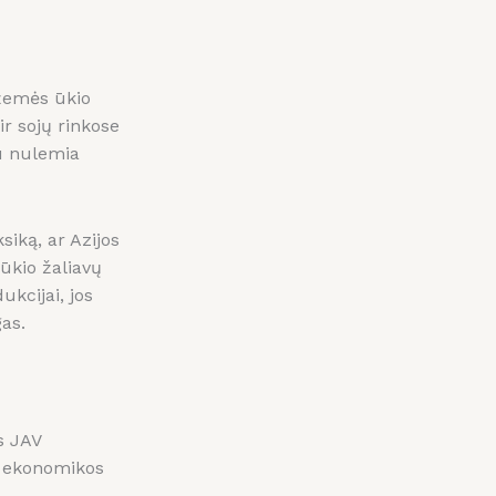
 žemės ūkio
ir sojų rinkose
au nulemia
iką, ar Azijos
ūkio žaliavų
ukcijai, jos
gas.
s JAV
nų ekonomikos