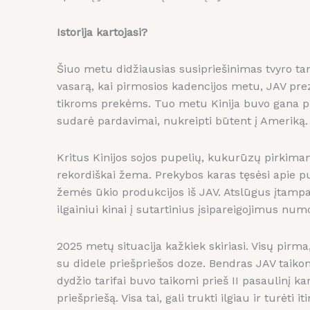
Istorija kartojasi?
Šiuo metu didžiausias susipriešinimas tvyro ta
vasarą, kai pirmosios kadencijos metu, JAV pre
tikroms prekėms. Tuo metu Kinija buvo gana pr
sudarė pardavimai, nukreipti būtent į Ameriką. 
Kritus Kinijos sojos pupelių, kukurūzų pirkimam
rekordiškai žema. Prekybos karas tęsėsi apie pus
žemės ūkio produkcijos iš JAV. Atslūgus įtampai,
ilgainiui kinai į sutartinius įsipareigojimus num
2025 metų situacija kažkiek skiriasi. Visų pirm
su didele priešpriešos doze. Bendras JAV taikom
dydžio tarifai buvo taikomi prieš II pasaulinį ka
priešpriešą. Visa tai, gali trukti ilgiau ir turėt