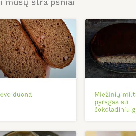
ti mūsų straipsniai
ėvo duona
Miežinių milt
pyragas su
šokoladiniu g