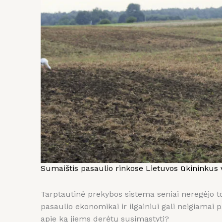
Sumaištis pasaulio rinkose Lietuvos ūkininkus 
Tarptautinė prekybos sistema seniai neregėjo to
pasaulio ekonomikai ir ilgainiui gali neigiamai 
apie ką jiems derėtų susimąstyti?