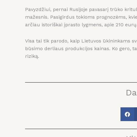
Pavyzdžiui, pernai Rusijoje pavasarį trūko kritu
mažesnis. Pasigirdus tokioms prognozėms, kvieči
arčiau istoriškai įprasto lygmens, apie 210 eurų
Visa tai tik parodo, kaip Lietuvos ūkininkams sva
būsimo derliaus produkcijos kainas. Ko gero, tai
riziką.
Da