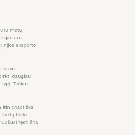
 2018 metų
inijai tam
inijos eksporto
e.
ba buvo
pirkti daugiau
 lygį. Tačiau
 itin chaotiška
 kartą tokio
uošusi tęsti šitą