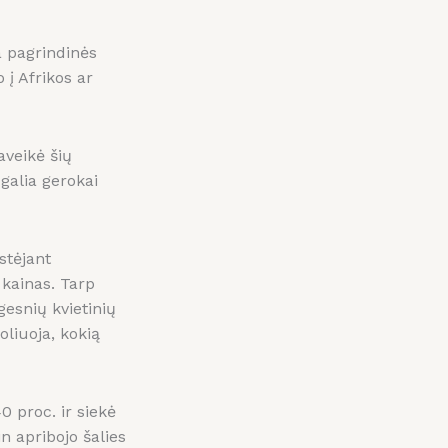
a pagrindinės
 į Afrikos ar
aveikė šių
galia gerokai
stėjant
 kainas. Tarp
esnių kvietinių
oliuoja, kokią
0 proc. ir siekė
in apribojo šalies