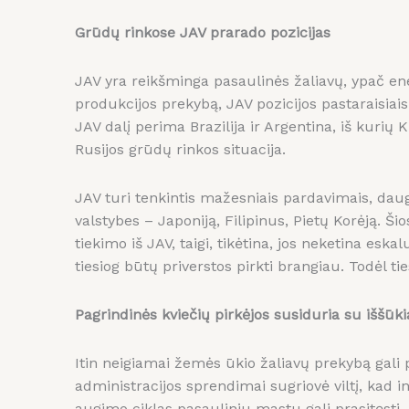
Grūdų rinkose JAV prarado pozicijas
JAV yra reikšminga pasaulinės žaliavų, ypač ene
produkcijos prekybą, JAV pozicijos pastaraisiai
JAV dalį perima Brazilija ir Argentina, iš kurių 
Rusijos grūdų rinkos situacija.
JAV turi tenkintis mažesniais pardavimais, daug
valstybes – Japoniją, Filipinus, Pietų Korėją. 
tiekimo iš JAV, taigi, tikėtina, jos neketina esk
tiesiog būtų priverstos pirkti brangiau. Todėl t
Pagrindinės kviečių pirkėjos susiduria su iššūki
Itin neigiamai žemės ūkio žaliavų prekybą gali 
administracijos sprendimai sugriovė viltį, kad 
augimo ciklas pasauliniu mastu gali prasitęsti.