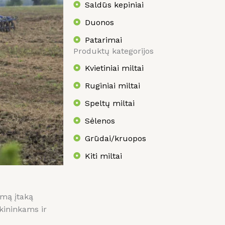
Saldūs kepiniai
Duonos
Patarimai
Produktų kategorijos
Kvietiniai miltai
Ruginiai miltai
Speltų miltai
Sėlenos
Grūdai/kruopos
Kiti miltai
amą įtaką
ūkininkams ir