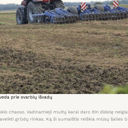
veda prie svarbių išvadų
kio chaoso. Vadinamieji muitų karai daro itin didelę neigi
paveikti grūdų rinkas. Ką ši sumaištis reiškia mūsų šalies 