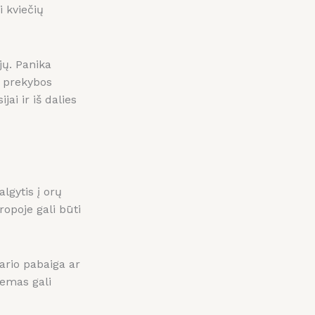
i kviečių
jų. Panika
ų prekybos
ai ir iš dalies
lgytis į orų
opoje gali būti
sario pabaiga ar
lemas gali