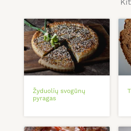
Ki
Žyduolių svogūnų
T
pyragas