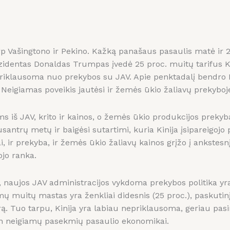
rp Vašingtono ir Pekino. Kažką panašaus pasaulis matė ir
zidentas Donaldas Trumpas įvedė 25 proc. muitų tarifus K
iklausoma nuo prekybos su JAV. Apie penktadalį bendro K
Neigiamas poveikis jautėsi ir žemės ūkio žaliavų prekyboj
s iš JAV, krito ir kainos, o žemės ūkio produkcijos preky
antrų metų ir baigėsi sutartimi, kuria Kinija įsipareigojo 
 ir prekyba, ir žemės ūkio žaliavų kainos grįžo į ankstesnį
ojo ranka.
a, naujos JAV administracijos vykdoma prekybos politika yra
ų muitų mastas yra ženkliai didesnis (25 proc.), paskutinį
rą. Tuo tarpu, Kinija yra labiau nepriklausoma, geriau pasir
i itin neigiamų pasekmių pasaulio ekonomikai.