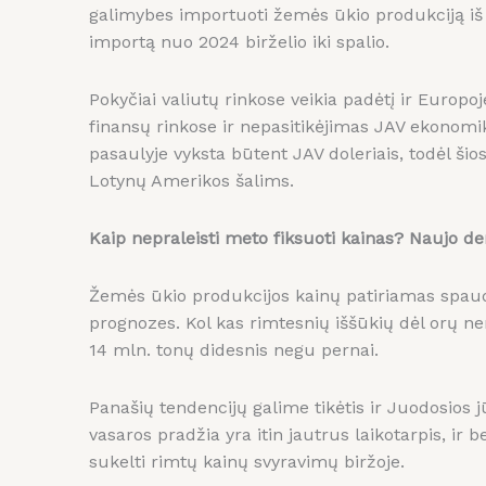
galimybes importuoti žemės ūkio produkciją iš k
importą nuo 2024 birželio iki spalio.
Pokyčiai valiutų rinkose veikia padėtį ir Europ
finansų rinkose ir nepasitikėjimas JAV ekonomik
pasaulyje vyksta būtent JAV doleriais, todėl ši
Lotynų Amerikos šalims.
Kaip nepraleisti meto fiksuoti kainas? Naujo d
Žemės ūkio produkcijos kainų patiriamas spaudim
prognozes. Kol kas rimtesnių iššūkių dėl orų ne
14 mln. tonų didesnis negu pernai.
Panašių tendencijų galime tikėtis ir Juodosios jū
vasaros pradžia yra itin jautrus laikotarpis, i
sukelti rimtų kainų svyravimų biržoje.