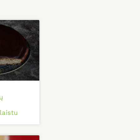
ų
laistu