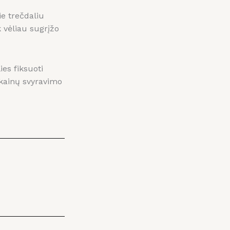
ie trečdaliu
 vėliau sugrįžo
ies fiksuoti
 kainų svyravimo