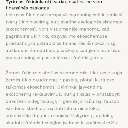
Tyrimas: ūkininkauti tvariau skatina ne vien
finansinės paskatos
Lietuvos ūkininkai tampa vis sąmoningesni ir renkasi
tvarų ūkininkavimą, kurį skatina ekologinės sistemos
(ekoschemos). Nors visuomenėje manoma, kad
pagrindinė ūkininkų dalyvavimo ekoschemose
priežastis yra patrauklios finansinės išmokos, visgi
apklausus žemdirbius paaiškėjo, kad jiems svarbiau
yra sąmoningas pasirinkimas rūpintis gamta.
Žemės ūkio ministerijos duomenimis, Lietuvoje auga
žemės ūkio naudmenų ir pasėlių plotai, kuriuose
taikomos ekoschemos. Ūkininkai įgyvendina
ekoschemų reikalavimus, kurių tikslas – pristabdyti
dirvožemio degradaciją ir gerinti jo našumą, tausoti
vandens išteklius, mažinti šiltnamio efektą
sukeliančių dujų ir amoniako išskyrimą į aplinką,
skatinti rūpintis biologine įvairove ir kraštovaizdžiu.