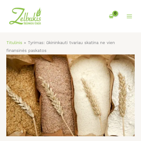
Pereiti
prie
turinio
Titulinis
»
Tyrimas: ūkininkauti tvariau skatina ne vien
finansinės paskatos