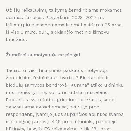
Už šių reikalavimų taikymą žemdirbiams mokamos
dosnios išmokos. Pavyzdžiui, 2023–2027 m.
laikotarpiu ekoschemoms kasmet skiriama 25 proc.
iš viso 3 mlrd. eurų siekiančio metinio išmokų
biudžeto.
Žemdirbius motyvuoja ne pinigai
Tačiau ar vien finansinės paskatos motyvuoja
žemdirbius ūkininkauti tvariau? Bioetanolio ir
biodujų gamybos bendrovė „Kurana“ atliko ūkininkų
nuomonės tyrimą, kurio rezultatai nustebino.
Paprašius išvardinti pagrindines priežastis, kodėl
dalyvaujama ekoschemose, net 90,5 proc.
respondentų įvardijo juos supančios aplinkos svarbą
ir biologinę įvairovę. 47,6 proc. ūkininkų paminėjo
būtinybę laikytis ES reikalavimų ir tik 38,1 proc.