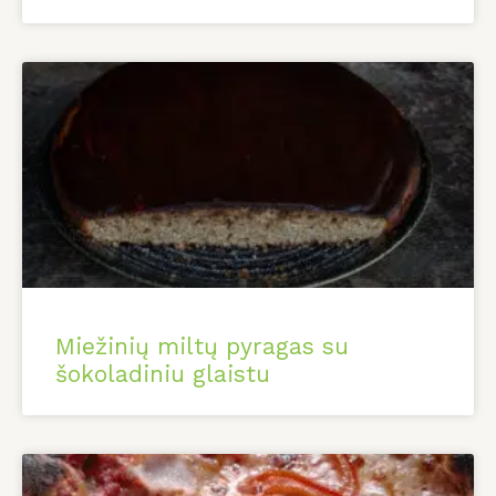
Miežinių miltų pyragas su
šokoladiniu glaistu