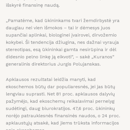
išskyrė finansinę naudą.
„Pamatėme, kad ūkininkams tvari žemdirbystė yra
daugiau nei vien išmokos – tai ir dėmesys juos
supančiai aplinkai, biologinei įvairovei, dirvožemio
kokybei. Ši tendencija džiugina, nes dažnai vyrauja
stereotipas, esą ūkininkai gamta nesirūpina ir dėl
didesnio pelno linkę ją eikvoti“, – sakė „Kuranos“
generalinis direktorius Jurgis Polujanskas.
Apklausos rezultatai leidžia manyti, kad
ekoschemos būtų dar populiaresnės, jei jas būtų
lengviau suprasti. Net 81 proc. apklausos dalyvių
pažymėjo, kad ekoschemų reikalavimai pernelyg
sudėtingi, daug biurokratijos. 47,6 proc. ūkininkų
norėjo patrauklesnės finansinės naudos, o 24 proc.
apklaustųjų atsakė, kad jiems trūksta informacijos