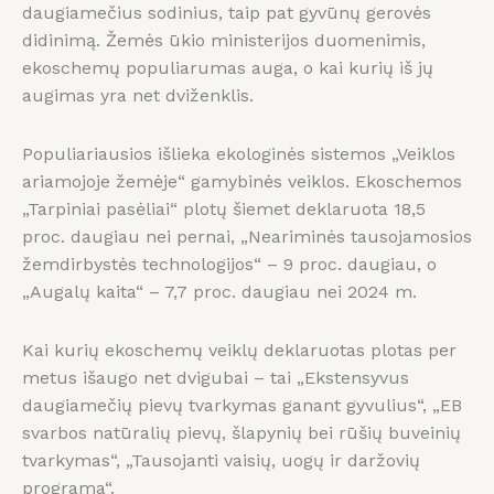
daugiamečius sodinius, taip pat gyvūnų gerovės
didinimą. Žemės ūkio ministerijos duomenimis,
ekoschemų populiarumas auga, o kai kurių iš jų
augimas yra net dviženklis.
Populiariausios išlieka ekologinės sistemos „Veiklos
ariamojoje žemėje“ gamybinės veiklos. Ekoschemos
„Tarpiniai pasėliai“ plotų šiemet deklaruota 18,5
proc. daugiau nei pernai, „Neariminės tausojamosios
žemdirbystės technologijos“ – 9 proc. daugiau, o
„Augalų kaita“ – 7,7 proc. daugiau nei 2024 m.
Kai kurių ekoschemų veiklų deklaruotas plotas per
metus išaugo net dvigubai – tai „Ekstensyvus
daugiamečių pievų tvarkymas ganant gyvulius“, „EB
svarbos natūralių pievų, šlapynių bei rūšių buveinių
tvarkymas“, „Tausojanti vaisių, uogų ir daržovių
programa“.