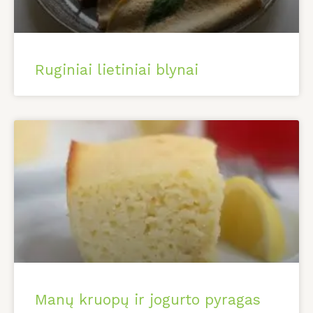
Ruginiai lietiniai blynai
Manų kruopų ir jogurto pyragas