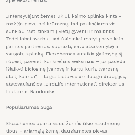
apie ekoschemas.
„Intensyvėjant žemės ūkiui, kaimo aplinka kinta –
mažėja pievų bei krūmynų, tad paukščiams vis
sunkiau rasti tinkamų vietų gyventi ir maitintis.
Todėl labai svarbu, kad ūkininkai matytų save kaip
gamtos partnerius: suprastų savo atsakomybę ir
saugotų aplinką. Ekoschemos suteikia galimybę šį
rūpestį paversti konkrečiais veiksmais – jos padeda
išlaikyti biologinę įvairovę ir kartu kuria tvaresnę
ateitį kaimui“, – teigia Lietuvos ornitologų draugijos,
atstovaujančios „BirdLife International“, direktorius
Liutauras Raudonikis.
Populiarumas auga
Ekoschemos apima visus žemės ūkio naudmenų
tipus – ariamąją žemę, daugiametes pievas,